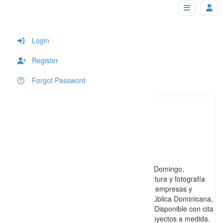
Denis Verneau
Home
Login
Register
Forgot Password
denisve
Click to see
https://www.denisverneau.com
Fotógrafo profesional con base en Santo Domingo,
especializado en bodas, retratos, arquitectura y fotografía
aérea con dron. Trabajo con particulares, empresas y
organizadores de eventos en toda la República Dominicana,
ofreciendo un estilo elegante y auténtico. Disponible con cita
previa para sesiones personalizadas y proyectos a medida.