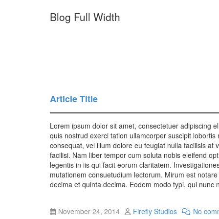
Blog Full Width
Article Title
Lorem ipsum dolor sit amet, consectetuer adipiscing e
quis nostrud exerci tation ullamcorper suscipit lobortis
consequat, vel illum dolore eu feugiat nulla facilisis a
facilisi. Nam liber tempor cum soluta nobis eleifend o
legentis in iis qui facit eorum claritatem. Investigati
mutationem consuetudium lectorum. Mirum est notare q
decima et quinta decima. Eodem modo typi, qui nunc nob
November 24, 2014
Firefly Studios
No com