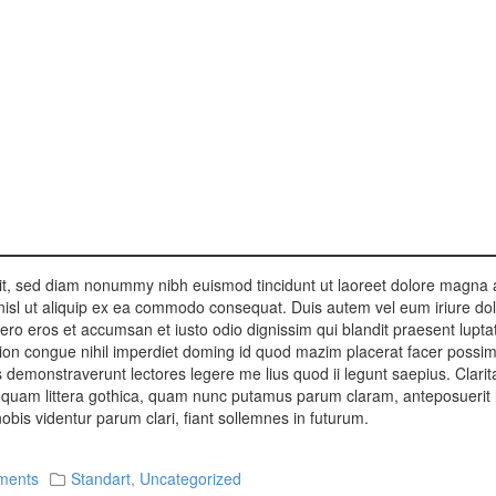
lit, sed diam nonummy nibh euismod tincidunt ut laoreet dolore magna 
 nisl ut aliquip ex ea commodo consequat. Duis autem vel eum iriure dolo
t vero eros et accumsan et iusto odio dignissim qui blandit praesent lupta
ption congue nihil imperdiet doming id quod mazim placerat facer possi
ones demonstraverunt lectores legere me lius quod ii legunt saepius. Clar
uam littera gothica, quam nunc putamus parum claram, anteposuerit l
is videntur parum clari, fiant sollemnes in futurum.
ments
Standart
,
Uncategorized