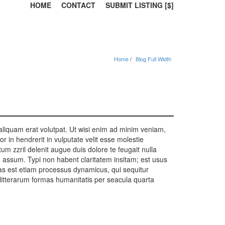
HOME
CONTACT
SUBMIT LISTING [$]
Home
Blog Full Width
aliquam erat volutpat. Ut wisi enim ad minim veniam,
r in hendrerit in vulputate velit esse molestie
tum zzril delenit augue duis dolore te feugait nulla
m assum. Typi non habent claritatem insitam; est usus
itas est etiam processus dynamicus, qui sequitur
itterarum formas humanitatis per seacula quarta