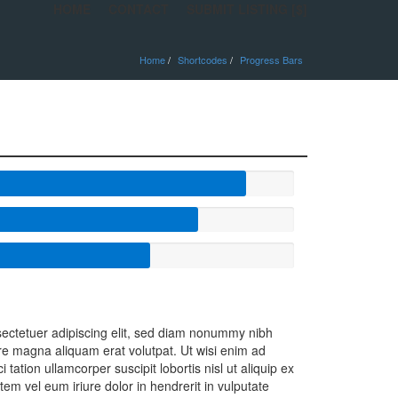
HOME
CONTACT
SUBMIT LISTING [$]
Home
Shortcodes
Progress Bars
sectetuer adipiscing elit, sed diam nonummy nibh
ore magna aliquam erat volutpat. Ut wisi enim ad
tation ullamcorper suscipit lobortis nisl ut aliquip ex
 vel eum iriure dolor in hendrerit in vulputate