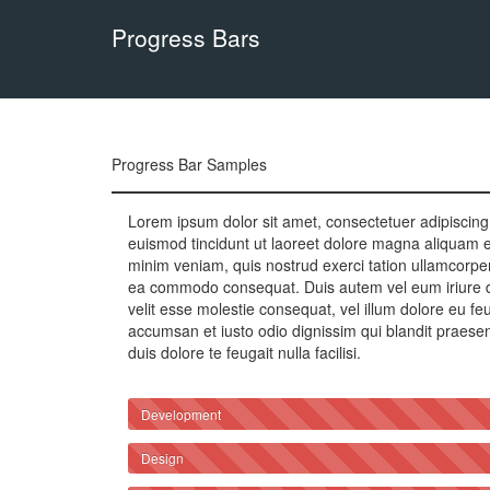
Progress Bars
Progress Bar Samples
Lorem ipsum dolor sit amet, consectetuer adipiscin
euismod tincidunt ut laoreet dolore magna aliquam er
minim veniam, quis nostrud exerci tation ullamcorper s
ea commodo consequat. Duis autem vel eum iriure dol
velit esse molestie consequat, vel illum dolore eu feug
accumsan et iusto odio dignissim qui blandit praesen
duis dolore te feugait nulla facilisi.
Development
Design