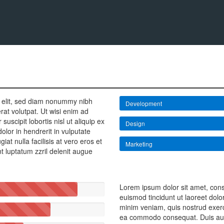
g elit, sed diam nonummy nibh
Development
at volutpat. Ut wisi enim ad
uscipit lobortis nisl ut aliquip ex
Design
or in hendrerit in vulputate
iat nulla facilisis at vero eros et
Marketing
t luptatum zzril delenit augue
Lorem ipsum dolor sit amet, con
euismod tincidunt ut laoreet dol
minim veniam, quis nostrud exerci 
ea commodo consequat. Duis autem