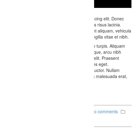
Lorem ipsum dolor sit amet, consectetur adipiscing elit. Donec
porttitor eros feugiat ipsum lobortis, eget cursus risus lacinia.
Etiam dui libero, condimentum sit amet tincidunt aliquam, vehicula
a turpis. Fusce eget nisl eget enim faucibus fringilla vitae et nibh.
Nunc id purus facilisis, porttitor dui nec, congue turpis. Aliquam
pellentesque, turpis sit amet eleifend pellentesque, arcu nibh
venenatis erat, mollis congue neque justo nec elit. Praesent
pretium dignissim neque, id auctor turpis ultrices eget.
Pellentesque faucibus nulla a lectus pharetra auctor. Nullam
fermentum nec nisi eu lobortis. Aenean facilisis malesuada erat,
sodales volutpat ipsum fermentum sed.
December 6, 2014
Firefly Studios
No comments
Uncategorized