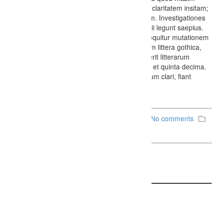
placerat facer possim assum. Typi non habent claritatem insitam;
est usus legentis in iis qui facit eorum claritatem. Investigationes
demonstraverunt lectores legere me lius quod ii legunt saepius.
Claritas est etiam processus dynamicus, qui sequitur mutationem
consuetudium lectorum. Mirum est notare quam littera gothica,
quam nunc putamus parum claram, anteposuerit litterarum
formas humanitatis per seacula quarta decima et quinta decima.
Eodem modo typi, qui nunc nobis videntur parum clari, fiant
sollemnes in futurum.
November 24, 2014
Firefly Studios
No comments
Standart
,
Uncategorized
Comments
Comments are closed here.