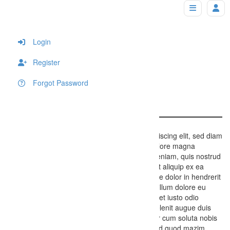
Article New
Home
Article New
Login
Register
Forgot Password
Article New
Lorem ipsum dolor sit amet, consectetuer adipiscing elit, sed diam
nonummy nibh euismod tincidunt ut laoreet dolore magna
aliquam erat volutpat. Ut wisi enim ad minim veniam, quis nostrud
exerci tation ullamcorper suscipit lobortis nisl ut aliquip ex ea
commodo consequat. Duis autem vel eum iriure dolor in hendrerit
in vulputate velit esse molestie consequat, vel illum dolore eu
feugiat nulla facilisis at vero eros et accumsan et iusto odio
dignissim qui blandit praesent luptatum zzril delenit augue duis
dolore te feugait nulla facilisi. Nam liber tempor cum soluta nobis
eleifend option congue nihil imperdiet doming id quod mazim