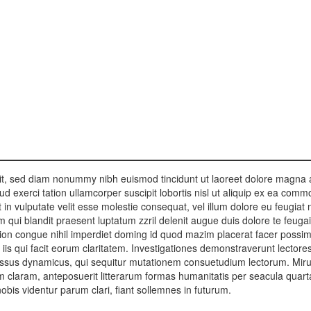
lit, sed diam nonummy nibh euismod tincidunt ut laoreet dolore magna
ud exerci tation ullamcorper suscipit lobortis nisl ut aliquip ex ea com
in vulputate velit esse molestie consequat, vel illum dolore eu feugiat 
im qui blandit praesent luptatum zzril delenit augue duis dolore te feugai
ption congue nihil imperdiet doming id quod mazim placerat facer possi
 iis qui facit eorum claritatem. Investigationes demonstraverunt lectore
ocessus dynamicus, qui sequitur mutationem consuetudium lectorum. Mir
 claram, anteposuerit litterarum formas humanitatis per seacula quart
is videntur parum clari, fiant sollemnes in futurum.