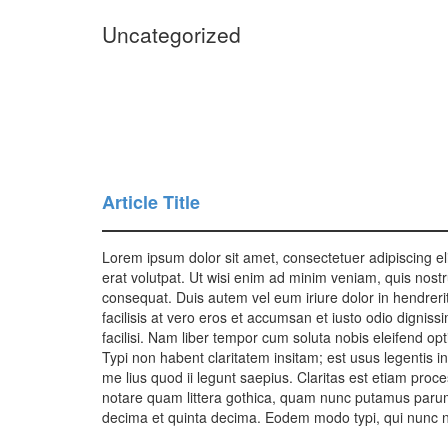
Uncategorized
Article Title
Lorem ipsum dolor sit amet, consectetuer adipiscing e
erat volutpat. Ut wisi enim ad minim veniam, quis nostr
consequat. Duis autem vel eum iriure dolor in hendrerit 
facilisis at vero eros et accumsan et iusto odio digniss
facilisi. Nam liber tempor cum soluta nobis eleifend o
Typi non habent claritatem insitam; est usus legentis in
me lius quod ii legunt saepius. Claritas est etiam pr
notare quam littera gothica, quam nunc putamus parum
decima et quinta decima. Eodem modo typi, qui nunc nob