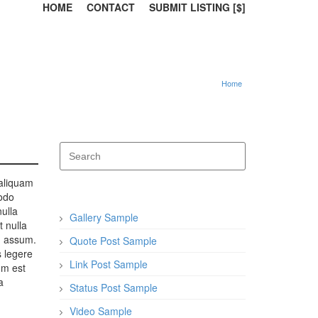
HOME
CONTACT
SUBMIT LISTING [$]
Home
 aliquam
modo
nulla
Gallery Sample
t nulla
m assum.
Quote Post Sample
s legere
Link Post Sample
um est
a
Status Post Sample
Video Sample