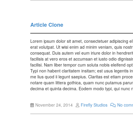
Article Clone
Lorem ipsum dolor sit amet, consectetuer adipiscing e
erat volutpat. Ut wisi enim ad minim veniam, quis nostr
consequat. Duis autem vel eum iriure dolor in hendrerit 
facilisis at vero eros et accumsan et iusto odio digniss
facilisi. Nam liber tempor cum soluta nobis eleifend o
Typi non habent claritatem insitam; est usus legentis in
me lius quod ii legunt saepius. Claritas est etiam pr
notare quam littera gothica, quam nunc putamus parum
decima et quinta decima. Eodem modo typi, qui nunc nob
November 24, 2014
Firefly Studios
No com