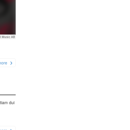
more
Etiam dui