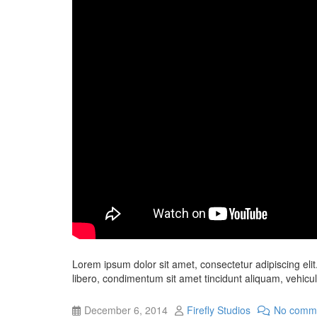
Lorem ipsum dolor sit amet, consectetur adipiscing elit.
libero, condimentum sit amet tincidunt aliquam, vehicula
December 6, 2014
Firefly Studios
No comm