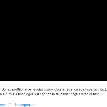
 Donec porttitor eros feugiat ipsum lobortis, eget cursus risus lacinia. 
 a turpis. Fusce eget nisl eget enim faucibus fringilla vitae et nibh….
ents
Uncategorized