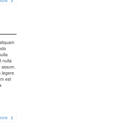
more
 aliquam
modo
nulla
t nulla
m assum.
s legere
um est
a
more