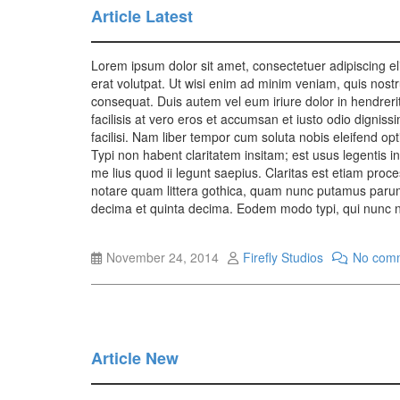
Article Latest
Lorem ipsum dolor sit amet, consectetuer adipiscing e
erat volutpat. Ut wisi enim ad minim veniam, quis nostr
consequat. Duis autem vel eum iriure dolor in hendrerit 
facilisis at vero eros et accumsan et iusto odio digniss
facilisi. Nam liber tempor cum soluta nobis eleifend o
Typi non habent claritatem insitam; est usus legentis in
me lius quod ii legunt saepius. Claritas est etiam pr
notare quam littera gothica, quam nunc putamus parum
decima et quinta decima. Eodem modo typi, qui nunc nob
November 24, 2014
Firefly Studios
No com
Article New