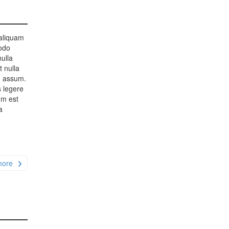
 aliquam
modo
nulla
t nulla
m assum.
s legere
um est
a
more