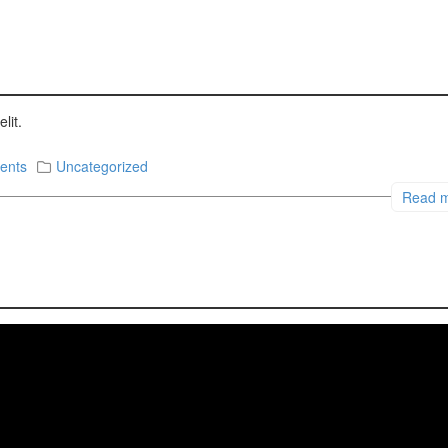
lit.
ents
Uncategorized
Read 