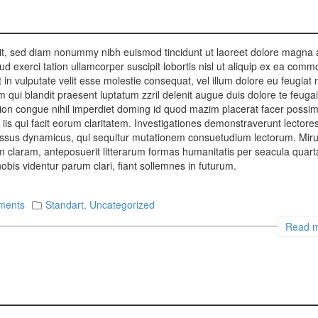
lit, sed diam nonummy nibh euismod tincidunt ut laoreet dolore magna
ud exerci tation ullamcorper suscipit lobortis nisl ut aliquip ex ea com
in vulputate velit esse molestie consequat, vel illum dolore eu feugiat 
im qui blandit praesent luptatum zzril delenit augue duis dolore te feugai
ption congue nihil imperdiet doming id quod mazim placerat facer possi
 iis qui facit eorum claritatem. Investigationes demonstraverunt lectore
ocessus dynamicus, qui sequitur mutationem consuetudium lectorum. Mir
 claram, anteposuerit litterarum formas humanitatis per seacula quart
is videntur parum clari, fiant sollemnes in futurum.
ments
Standart
,
Uncategorized
Read 